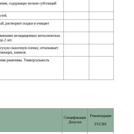
ения, содержащее мелкие субстанций
стей.
й, растворяет осадки и очищает
ии внешних незащищенных металлических
о 2 лет.
 сухую смазочную пленку, отталкивает
вляющих, канатов.
рения ржавчины. Универсальность
Рекомендации
Спецификации
Допуски
FUCHS