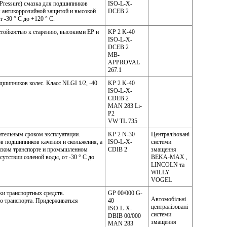
Pressure) смазка для подшипников
ISO-L-X-
м антикоррозийной защитой и высокой
DCEB 2
 -30 ° С до +120 ° С.
стойкостью к старению, высокими ЕР и
KP 2 K-40
ISO-L-X-
DCEB 2
MB-
APPROVAL
267.1
шипников колес. Класс NLGI 1/2, -40
KP 2 K-40
ISO-L-X-
CDEB 2
MAN 283 Li-
P2
VW TL 735
лительным сроком эксплуатации.
KP 2 N-30
Централізовані
ов подшипников качения и скольжения, а
ISO-L-X-
системи
еском транспорте и промышленном
CDIB 2
змащення
утствии соленой воды, от -30 ° С до
BEKA-MAX ,
LINCOLN та
WILLY
VOGEL
и транспортных средств.
GP 00/000 G-
Автомобільні
о транспорта. Придерживаться
40
централізовані
ISO-L-X-
системи
DBIB 00/000
змащення
MAN 283