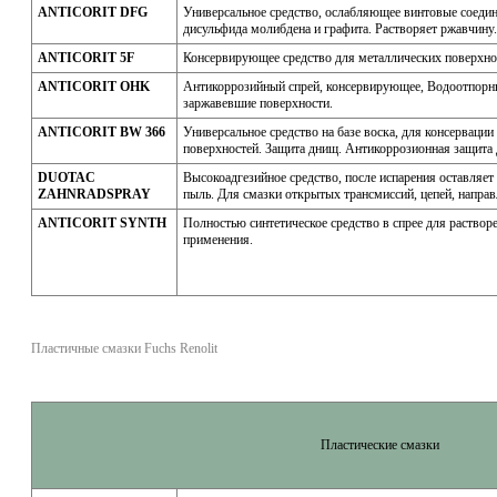
ANTICORIT DFG
Универсальное средство, ослабляющее винтовые соедин
дисульфида молибдена и графита. Растворяет ржавчину.
ANTICORIT 5F
Консервирующее средство для металлических поверхно
ANTICORIT OHK
Антикоррозийный спрей, консервирующее, Водоотпорны
заржавевшие поверхности.
ANTICORIT BW 366
Универсальное средство на базе воска, для консервац
поверхностей. Защита днищ. Антикоррозионная защита д
DUOTAC
Высокоадгезийное средство, после испарения оставляет
ZAHNRADSPRAY
пыль. Для смазки открытых трансмиссий, цепей, напра
ANTICORIT SYNTH
Полностью синтетическое средство в спрее для раство
применения.
Пластичные смазки Fuchs Renolit
Пластические смазки