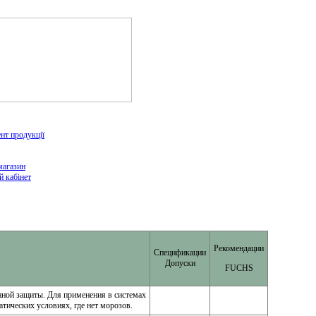
нт продукції
магазин
й кабінет
Рекомендации
Спецификации
Допуски
FUCHS
нной защиты. Для применения в системах
тических условиях, где нет морозов.