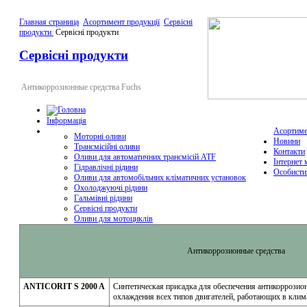
Главная страница
Асортимент продукції
Сервісні
продукти
Сервісні продукти
Сервісні продукти
Антикоррозионные средства Fuchs
Інформація
Асортиме
Моторні оливи
Новини
Трансмісійні оливи
Контакти
Оливи для автоматичних трансмісій ATF
Інтернет 
Гідравлічні рідини
Особисти
Оливи для автомобільних кліматичних установок
Охолоджуючі рідини
Гальмівні рідини
Сервісні продукти
Оливи для мотоциклів
Антикоррозионные средства
ANTICORIT S 2000 A
Синтетическая присадка для обеспечения антикоррозио
охлаждения всех типов двигателей, работающих в клима