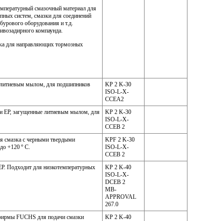
мпературный смазочный материал для
пных систем, смазки для соединений
бурового оборудования и т.д.
тивозадирного компаунда.
зка для направляющих тормозных
 литиевым мылом, для подшипников
KP 2 K-30
ISO-L-X-
CCEA2
и ЕР, загущенные литиевым мылом, для
KP 2 K-30
ISO-L-X-
CCEB 2
я смазка с черными твердыми
KPF 2 K-30
до +120 º С.
ISO-L-X-
CCEB 2
ЕР. Подходит для низкотемпературных
KP 2 K-40
ISO-L-X-
DCEB 2
MB-
APPROVAL
267.0
а фирмы FUCHS для подачи смазки
KP 2 K-40