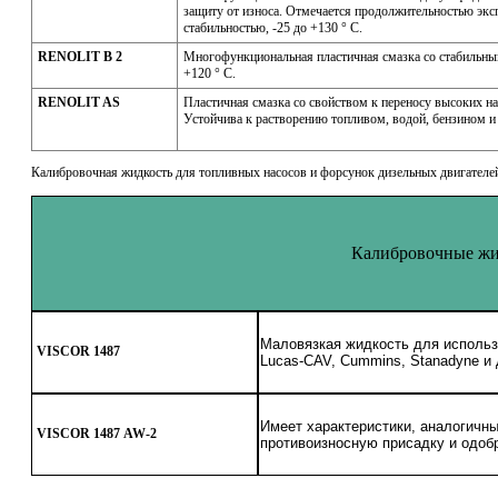
защиту от износа. Отмечается продолжительностью экс
стабильностью, -25 до +130 ° С.
RENOLIT B 2
Многофункциональная пластичная смазка со стабильны
+120 ° С.
RENOLIT AS
Пластичная смазка со свойством к переносу высоких на
Устойчива к растворению топливом, водой, бензином и 
Калибровочная жидкость для топливных насосов и форсунок дизельных двигателей
Калибровочные жид
Маловязкая жидкость для использ
VISCOR 1487
Lucas-CAV, Cummins, Stanadyne и
Имеет характеристики, аналогичн
VISCOR 1487
AW-2
противоизносную присадку и одобр