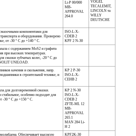
VOGEL
Li-P 00/000
TECALEMIT,
MB-
LINCOLN та
APPROVAL
WILLY
264.0
DEUTSCHE
 смазочными компонентами для
ISO-L-X-
 транспорта и оборудования. Проверено
CDEB 2
е, от -30 ° С до +140 ° С.
KPF 2 N-30
 мыла с содержанием MoS2 и графита
я при высоких температурах.
ля смазки зубчатых колес, -20 º С до
 RENOLIT UNILOAD.
ников качения и скольжения, напр.
KP 2 P-30
одшипники в строительной технике, и
ISO-L-X-
CEHB 2
ыла для долговременной смазки.
KP 2 N-30
 стабильное, особенно подходит для
ISO-L-X-
 -30 ° С до +150 ° С.
CDEB 2
ZFTE-ML 12
MB-
APPROVAL
265.1
MAN 284 Li-
H 2
 молибдена. Обеспечивает высокую
KPF2K-30