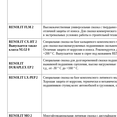
RENOLIT FLM 2
Высококачественная универсальная смазка с твердыми
отличной защиты от износа. Для смазки коммерческого
в экстремальных условиях работы в строительной техник
RENOLIT CX-HT 2
Специальная смазка на базе кальциевого комплексного
Выпускается также
для смазки высоконагруженных подшипников скольжени
класса NLGI 0
Отличная защита от коррозии и износа. Рекомендуется д
+200 º С. Выпускается также в спрее под названием
Специальная смазка для долговременной смазки подшип
RENOLIT
выжимной подшипник сцепления, высоко нагруженные п
DURAPLEX EP 2
т.д., от -30 ° С до +160 ° С.
RENOLIT LX-PEP 2
Специальная смазка на базе комплексного литиевого м
Хорошая защита от коррозии, термически и механически
подшипников ступиц колес автомобилей и грузовиков, от
RENOLIT MO 2
Многофункциональная литиевая смазка с дисульфидом