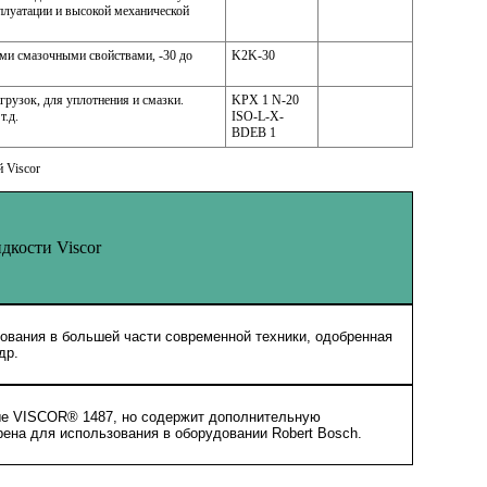
плуатации и высокой механической
ми смазочными свойствами, -30 до
K2K-30
грузок, для уплотнения и смазки.
KPX 1 N-20
т.д.
ISO-L-X-
BDEB 1
 Viscor
кости Viscor
ования в большей части современной техники, одобренная
 др.
ые VISCOR® 1487, но содержит дополнительную
ена для использования в оборудовании Robert Bosch.