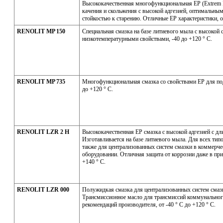
Высококачественная многофункциональная ЕР (Extrem 
качения и скольжения с высокой адгезией, оптимальны
стойкостью к старению. Отличные ЕР характеристики, от
RENOLIT MP 150
Специальная смазка на базе литиевого мыла с высокой 
низкотемпературными свойствами, -40 до +120 ° С.
RENOLIT MP 735
Многофункциональная смазка со свойствами ЕР для под
до +120 ° С.
RENOLIT LZR 2 H
Высококачественная ЕР смазка с высокой адгезией с д
Изготавливается на базе литиевого мыла. Для всех тип
также для централизованных систем смазки в коммерч
оборудовании. Отличная защита от коррозии даже в прис
+140 ° С.
RENOLIT LZR 000
Полужидкая смазка для централизованных систем смазк
Трансмиссионное масло для трансмиссий коммунальног
рекомендаций производителя, от -40 ° С до +120 ° С.