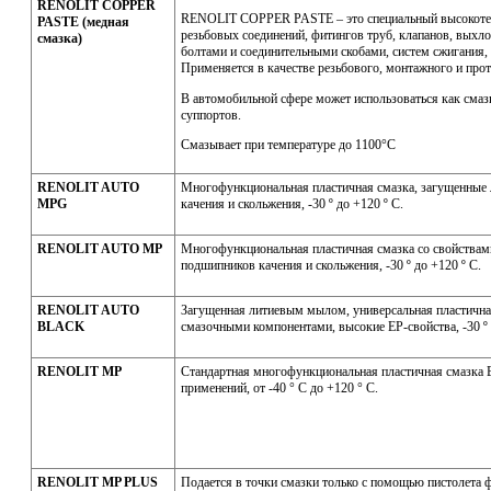
RENOLIT COPPER
RENOLIT COPPER PASTE – это специальный высокоте
PASTE (медная
резьбовых соединений, фитингов труб, клапанов, выхло
смазка)
болтами и соединительными скобами, систем сжигания, 
Применяется в качестве резьбового, монтажного и про
В автомобильной сфере может использоваться как сма
суппортов.
Смазывает при температуре до 1100°C
RENOLIT AUTO
Многофункциональная пластичная смазка, загущенные
MPG
качения и скольжения, -30 º до +120 º С.
RENOLIT AUTO MP
Многофункциональная пластичная смазка со свойствам
подшипников качения и скольжения, -30 º до +120 º С.
RENOLIT AUTO
Загущенная литиевым мылом, универсальная пластична
BLACK
смазочными компонентами, высокие ЕР-свойства, -30 º 
RENOLIT MP
Стандартная многофункциональная пластичная смазка 
применений, от -40 ° С до +120 ° С.
RENOLIT MP PLUS
Подается в точки смазки только с помощью пистолет