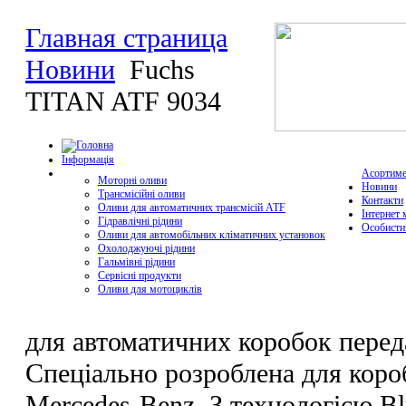
Главная страница
Новини
Fuchs
TITAN ATF 9034
Інформація
Асортиме
Моторні оливи
Новини
Трансмісійні оливи
Контакти
Оливи для автоматичних трансмісій ATF
Інтернет 
Гідравлічні рідини
Особисти
Оливи для автомобільних кліматичних установок
Охолоджуючі рідини
Гальмівні рідини
Сервісні продукти
Оливи для мотоциклів
для автоматичних коробок перед
Спеціально розроблена для короб
Mercedes-Benz. З технологією Bl