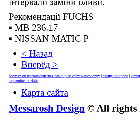
інтервали заміни оливи.
Рекомендації FUCHS
▪ MB 236.17
▪ NISSAN MATIC P
< Назад
Вперёд >
бесплатная психологическая помощь на сайте мигсовет.ру
|
очищение крови
|
читат
автомобилях Hafei
Карта сайта
Messarosh Design
© All rights 