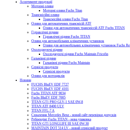
Асортимент продукції
Моторні оливи
Моторні оливи Fuchs Titan
Трансмісійні оливи
Трансмісійні оливи Fuchs Titan
Оливи для автоматичних трансмісій ATF
Оливи для автоматичних трансміссій ATF Fuchs TITAN
Гідравлічні рідини
Гідравлічні рідини Fuchs TITAN
Оливи для автомобільних кліматичних установок
Оливи для автомобільних кліматичних установок Fuchs R
Охолоджуючі рідини
Охолоджуючі рідини Fuchs Maintain Fricofin
Гальмівні рідини
Гальмівні рідини Fuchs Maintain
Сервісні продукти
Сервісні продукти
Оливи для мотоциклів
Новини
FUCHS BluEV EDF 7727
FUCHS BluEV EDF 4101
Fuchs TITAN ATF 9034
Fuchs BluEV EDF 7005
TITAN GT1 PRO GLV-1 SAE 0W-8
TITAN ATF 8400 ULV
TITAN FFL-7 A
Схвалення Mercedes Benz - новий сайт перевірки допусків
Ребрендінг Fuchs TITAN - нова упаковка
TITAN GT1 LONGLIFE III SAE 0W-30
MAINTAIN DOT 514 LV - новий сервісний продукт