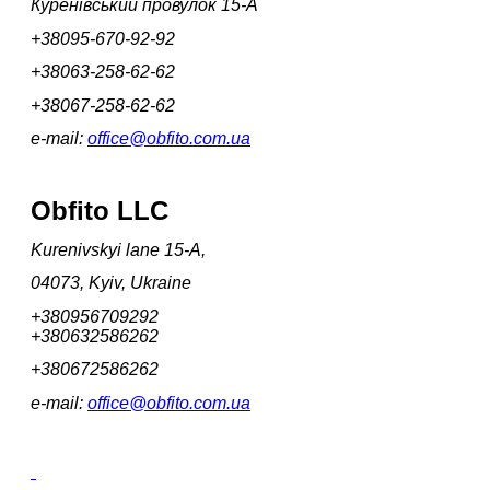
Куренівський провулок 15-А
+38095-670-92-92
+38063-258-62-62
+38067-258-62-62
e-mail:
office@obfito.com.ua
Obfito LLC
Kurenivskyi lane 15-А,
04073, Kyiv, Ukraine
+380956709292
+380632586262
+380672586262
e-mail:
office@obfito.com.ua