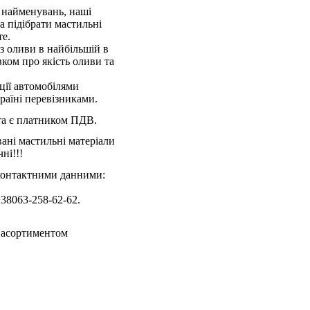
 найменувань, наші
а підібрати мастильні
те.
 оливи в найбільшій в
ком про якість оливи та
ції автомобілями
раїні перевізниками.
та є платником ПДВ.
вані мастильні матеріали
ні!!!
 контактними данними:
+38063-258-62-62.
м асортиментом