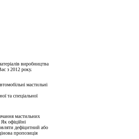
атеріалів виробництва
ас з 2012 року.
 автомобільні мастильні
ної та спеціальної
тачання мастильних
 Як офіційні
овляти дефіцитний або
інова пропозиція