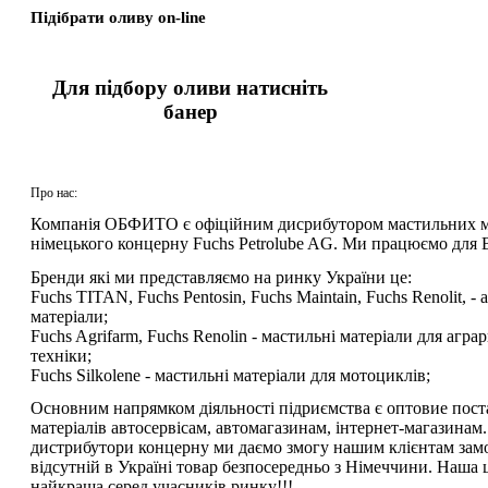
Підібрати оливу on-line
Для підбору оливи натисніть
банер
Про нас:
Компанія ОБФИТО є офіційним дисрибутором мастильних м
німецького концерну Fuchs Petrolube AG. Ми працюємо для В
Бренди які ми представляємо на ринку України це:
Fuchs TITAN, Fuchs Pentosin, Fuchs Maintain, Fuchs Renolit, -
матеріали;
Fuchs Agrifarm, Fuchs Renolin - мастильні матеріали для аграр
техніки;
Fuchs Silkolene - мастильні матеріали для мотоциклів;
Основним напрямком діяльності підриємства є оптовие пос
матеріалів автосервісам, автомагазинам, інтернет-магазинам.
дистрибутори концерну ми даємо змогу нашим клієнтам зам
відсутній в Україні товар безпосередньо з Німеччини.
Наша ц
найкраща серед учасників ринку!!!