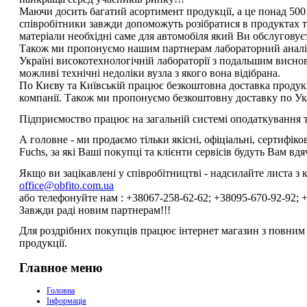
Маючи досить багатий асортимент продукції, а це понад 500
співробітники завжди допоможуть розібратися в продуктах т
матеріали необхідні саме для автомобіля який Ви обслуговує
Також ми пропонуємо нашим партнерам лабораторний аналіз
Україні високотехнологічній лабораторії з подальшим виснов
можливі технічні недоліки вузла з якого вона відібрана.
По Києву та Київській працює безкоштовна доставка продук
компанії. Також ми пропонуємо безкоштовну доставку по Ук
Підприємоство працює на загальній системі оподаткування 
А головне - ми продаємо тільки якісні, офіціальні, сертифіко
Fuchs, за які Ваші покупці та клієнти сервісів будуть Вам вдяч
Якщо ви зацікавлені у співробітництві - надсилайте листа з
office@obfito.com.ua
або телефонуйте нам : +38067-258-62-62; +38095-670-92-92; 
Завжди раді новим партнерам!!!
Для роздрібних покупців працює інтернет магазин з повни
продукції.
Главное меню
Головна
Інформація