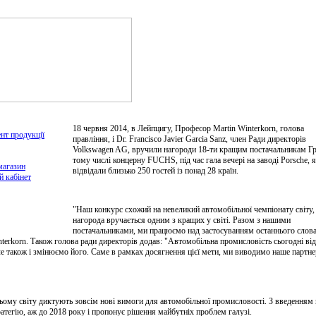
18 червня 2014, в Лейпцигу, Професор Martin Winterkorn, голова
нт продукції
правління, і Dr. Francisco Javier Garcia Sanz, член Ради директорів
Volkswagen AG, вручили нагороди 18-ти кращим постачальникам Гр
тому числі концерну FUCHS, під час гала вечері на заводі Porsche, 
магазин
відвідали близько 250 гостей із понад 28 країн.
й кабінет
"Наш конкурс схожий на невеликий автомобільної чемпіонату світу, 
нагорода вручається одним з кращих у світі. Разом з нашими
постачальниками, ми працюємо над застосуванням останнього слов
nterkorn. Також голова ради директорів додав: "Автомобільна промисловість сьогодні ві
ле також і змінюємо його. Саме в рамках досягнення цієї мети, ми виводимо наше партн
сьому світу диктують зовсім нові вимоги для автомобільної промисловості. З введенням 
тегію, аж до 2018 року і пропонує рішення майбутніх проблем галузі.