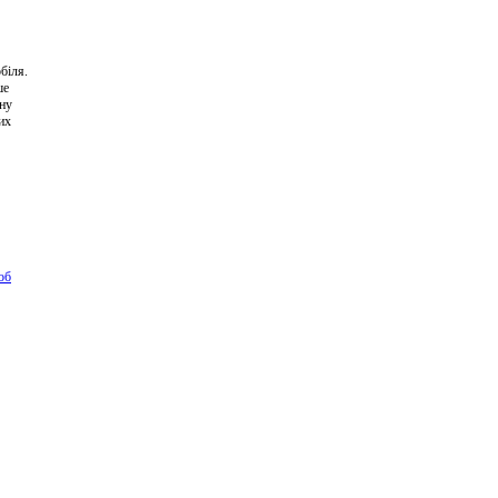
біля.
ше
вну
их
об