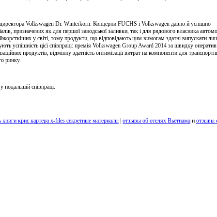
директора Volkswagen Dr. Winterkorn. Концерни FUCHS і Volkswagen давно й успішно
алів, призначених як для першої заводської заливки, так і для рядового власника автомо
йжорсткіших у світі, тому продукти, що відповідають цим вимогам здатні випускати ли
ують успішність цієї співпраці: премія Volkswagen Group Award 2014 за швидку операти
аційних продуктів, відмінну здатність оптимізації витрат на компоненти для транспортн
го ринку.
 у подальшій співпраці.
ь книги крис картера x-files секретные материалы
|
отзывы об отелях Вьетнама
и
отзывы 