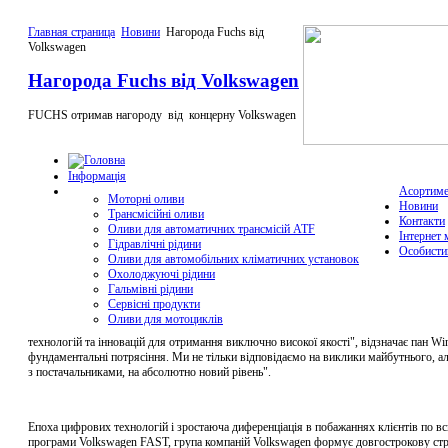
Главная страница
Новини
Нагорода Fuchs від
Volkswagen
Нагорода Fuchs від Volkswagen
FUCHS отримав нагороду від концерну Volkswagen
Інформація
Асортиме
Моторні оливи
Новини
Трансмісійні оливи
Контакти
Оливи для автоматичних трансмісій ATF
Інтернет 
Гідравлічні рідини
Особисти
Оливи для автомобільних кліматичних установок
Охолоджуючі рідини
Гальмівні рідини
Сервісні продукти
Оливи для мотоциклів
технологій та інновацій для отримання виключно високої якості", відзначає пан Wi
фундаментальні потрясіння. Ми не тільки відповідаємо на виклики майбутнього, а
з постачальниками, на абсолютно новий рівень".
Епоха цифрових технологій і зростаюча диференціація в побажаннях клієнтів по в
програми Volkswagen FAST, група компаній Volkswagen формує довгострокову стра