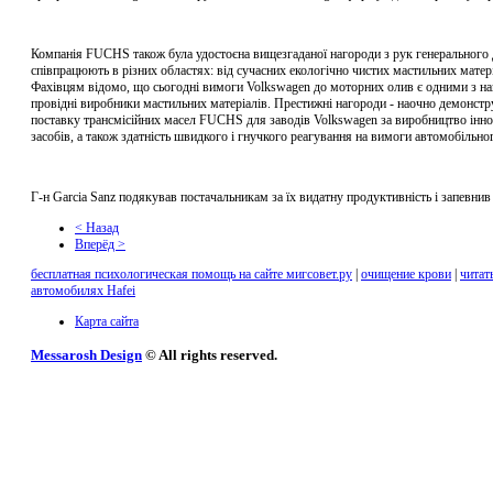
Компанія FUCHS також була удостоєна вищезгаданої нагороди з рук генерального 
співпрацюють в різних областях: від сучасних екологічно чистих мастильних матері
Фахівцям відомо, що сьогодні вимоги Volkswagen до моторних олив є одними з на
провідні виробники мастильних матеріалів. Престижні нагороди - наочно демонстр
поставку трансмісійних масел FUCHS для заводів Volkswagen за виробництво іннов
засобів, а також здатність швидкого і гнучкого реагування на вимоги автомобільно
Г-н Garcia Sanz подякував постачальникам за їх видатну продуктивність і запевнив
< Назад
Вперёд >
бесплатная психологическая помощь на сайте мигсовет.ру
|
очищение крови
|
читат
автомобилях Hafei
Карта сайта
Messarosh Design
© All rights reserved.